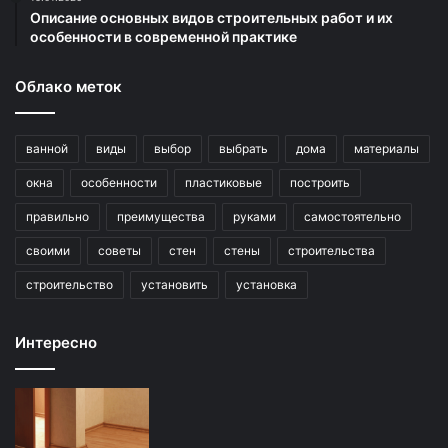
Описание основных видов строительных работ и их
особенности в современной практике
Облако меток
ванной
виды
выбор
выбрать
дома
материалы
окна
особенности
пластиковые
построить
правильно
преимущества
руками
самостоятельно
своими
советы
стен
стены
строительства
строительство
установить
установка
Интересно