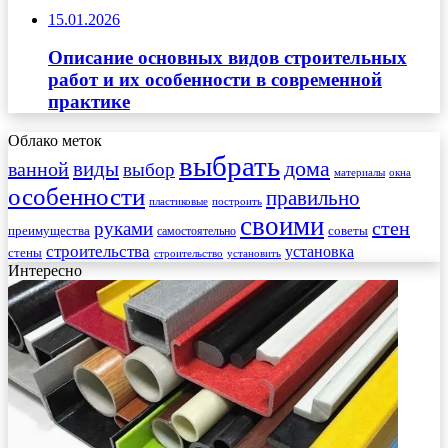
15.01.2026
Описание основных видов строительных
работ и их особенности в современной
практике
Облако меток
выбрать
виды
дома
ванной
выбор
материалы
окна
особенности
правильно
пластиковые
построить
своими
стен
руками
преимущества
советы
самостоятельно
строительства
установка
стены
строительство
установить
Интересно