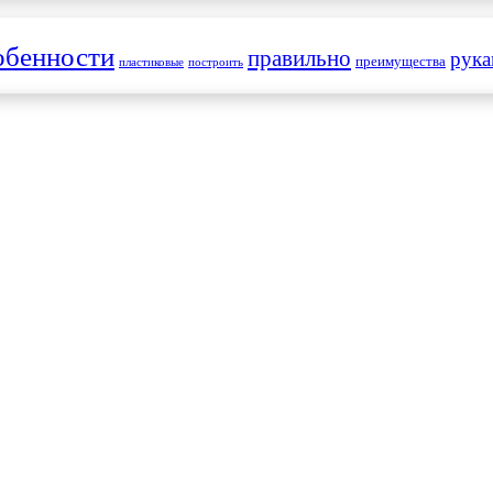
обенности
правильно
рук
преимущества
пластиковые
построить