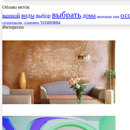
Облако меток
выбрать
ос
виды
дома
ванной
выбор
материалы
окна
установка
строительство
установить
Интересно