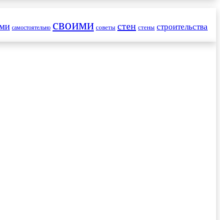
своими
стен
ами
строительства
советы
стены
самостоятельно