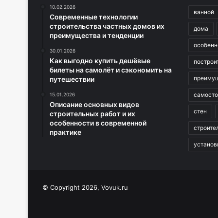
10.02.2026
ванной
Современные технологии
строительства частных домов их
дома
преимущества и тенденции
особенн
30.01.2026
Как выгодно купить дешёвые
построи
билеты на самолёт и сэкономить на
преиму
путешествии
самосто
15.01.2026
Описание основных видов
стен
строительных работ и их
особенности в современной
строите
практике
установ
© Copyright 2026, Vovuk.ru