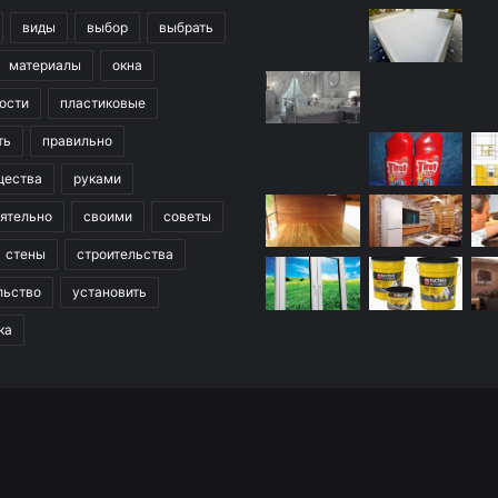
виды
выбор
выбрать
материалы
окна
ости
пластиковые
ть
правильно
щества
руками
ятельно
своими
советы
стены
строительства
льство
установить
ка