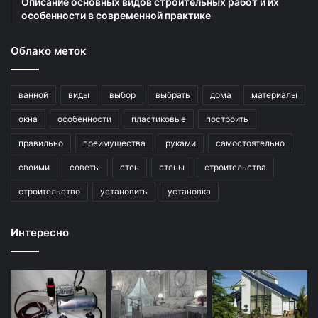
Описание основных видов строительных работ и их
особенности в современной практике
Облако меток
ванной
виды
выбор
выбрать
дома
материалы
окна
особенности
пластиковые
построить
правильно
преимущества
руками
самостоятельно
своими
советы
стен
стены
строительства
строительство
установить
установка
Интересно